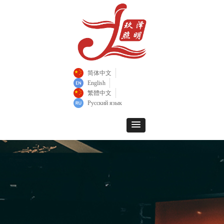
简体中文
English
繁體中文
Русский язык