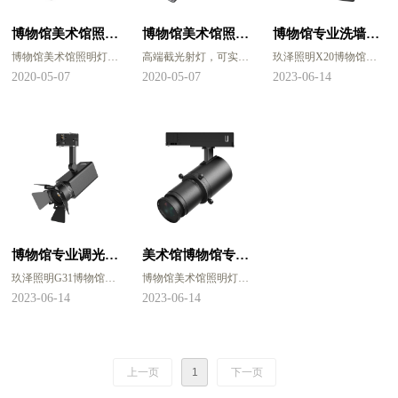
博物馆美术馆照明
博物馆美术馆照明
博物馆专业洗墙轨
博物馆美术馆照明灯具
高端截光射灯，可实现
玖泽照明X20博物馆专
灯具切光灯JG01
专业切光灯JG03
道射灯
切光灯，高端截光射
调光、变焦、图形切光
业洗墙轨道射灯，可搭
2020-05-07
2020-05-07
2023-06-14
灯，可实现调光、变
功能
配九种光学配件，任由
截光灯
截光灯
焦、图形切光功能
采用单反相机镜头原
更换，满足博物馆、美
采用单反相机镜头原
理，两个变焦头可改变
术馆展陈空间各种光环
理，两个变焦头可改变
光的锐利、模糊、光圈
境应用需求，可实现重
光的锐利、模糊、光圈
大小
点照明、正方形光斑洗
大小
重点:无蓝边
墙、长方形光斑洗墙、
重点:无蓝边
偏光洗墙等效果。
博物馆专业调光变
美术馆博物馆专业
玖泽照明G31博物馆专
博物馆美术馆照明灯具
焦轨道射灯照明灯
切光截光射灯光型
业轨道射灯，可实现
切光灯，高端截光射
2023-06-14
2023-06-14
10-60°光学角度变焦，
灯，可实现调光、变
具G31
可自由切换
可搭配各种光学配件，
焦、切光功能，可实现
如防眩蜂窝网、拉伸
照画不照墙的效果，精
镜、遮光罩、切光镜头
准投射在展陈作品上面
上一页
1
下一页
等，满足博物馆、美术
馆展陈空间各种照明应