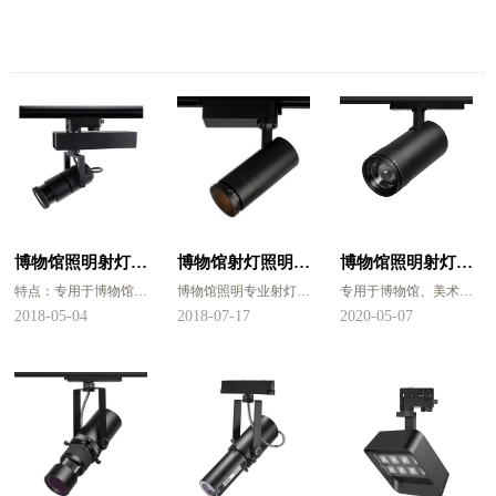
博物馆照明射灯
博物馆射灯照明灯
博物馆照明射灯
特点：专用于博物馆、
博物馆照明专业射灯，
专用于博物馆、美术
G01变焦轨道灯
具G10变焦智能轨
G29变焦轨道灯
美术馆、艺术馆等高端
可以通过遥控器调节明
馆、艺术馆等高端场所
2018-05-04
2018-07-17
2020-05-07
场所，可实现变焦功
暗，也可以通过旋钮来
照明，可实现变焦功
道灯
能，可搭载2.4G遥控器
改变亮度，适用于博物
能，可搭载2.4G遥控器
调光、语音控制、手机
馆、美术馆
调光、语音控制、手机
控制、单灯旋钮调光
控制、单灯旋钮调光