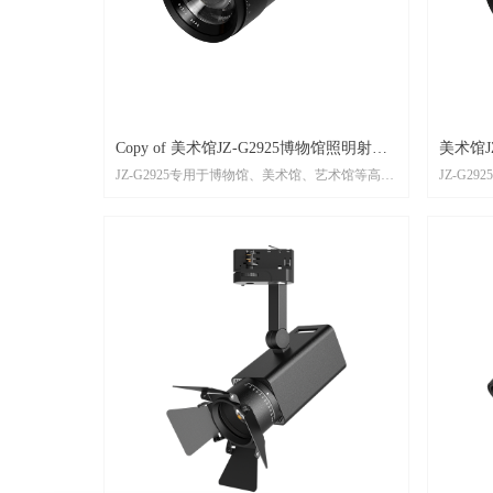
Copy of 美术馆JZ-G2925博物馆照明射灯
美术馆J
JZ-G2925专用于博物馆、美术馆、艺术馆等高端
JZ-G
G29变焦轨道灯
轨道灯
场所照明，可实现变焦功能，可搭载2.4G遥控器
场所照明
调光、语音控制、手机控制、单灯旋钮调光
调光、语