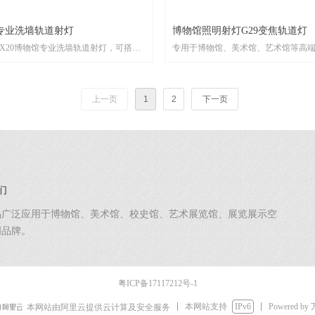
专业洗墙轨道射灯
博物馆照明射灯G29变焦轨道灯
X20博物馆专业洗墙轨道射灯，可搭配
专用于博物馆、美术馆、艺术馆等高
配件，任由更换，满足博物馆、美术馆
明，可实现变焦功能，可搭载2.4G遥
各种光环境应用需求，可实现重点照
语音控制、手机控制、单灯旋钮调光
形光斑洗墙、长方形光斑洗墙、偏光洗
上一页
1
2
下一页
。
们
品广泛应用于博物馆、美术馆、校史馆、艺术展览馆、展览展示空
明品牌。
粤ICP备17117212号-1
本网站支持
IPv6
Powered by
本网站由阿里云提供云计算及安全服务