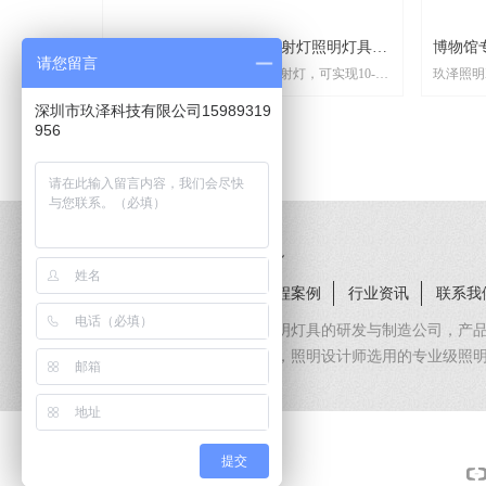
博物馆专业调光变焦轨道射灯照明灯具
博物馆
请您留言
玖泽照明G31博物馆专业轨道射灯，可实现10-
玖泽照明
G31
60°光学角度变焦，可搭配各种光学配件，如防
九种光学
深圳市玖泽科技有限公司15989319
眩蜂窝网、拉伸镜、遮光罩、切光镜头等，满足
展陈空间
956
博物馆、美术馆展陈空间各种照明应用的需求。
明、正方
墙等效果
关于我们
产品中心
工程案例
行业资讯
联系我
玖泽照明是专注于高端展陈照明灯具的研发与制造公司，产
间等领域，是众多展陈设计师，照明设计师选用的专业级照
提交