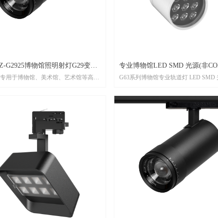
Z-G2925博物馆照明射灯G29变焦
专业博物馆LED SMD 光源(非CO
2925专用于博物馆、美术馆、艺术馆等高端
G63系列博物馆专业轨道灯 LED SMD
轨道射灯
，可实现变焦功能，可搭载2.4G遥控器
COB封装)
音控制、手机控制、单灯旋钮调光
型号：JZ-G6308 JZ-G6312